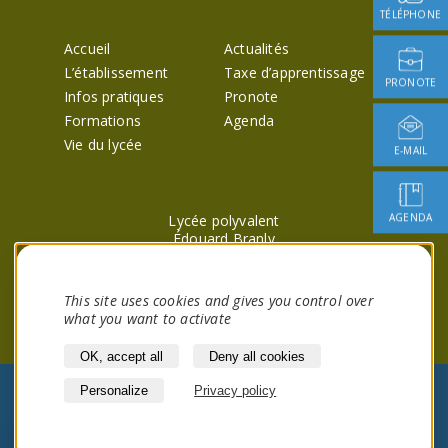
TÉLÉPHONE
Accueil
Actualités
L’établissement
Taxe d’apprentissage
PRONOTE
Infos pratiques
Pronote
Formations
Agenda
Vie du lycée
E-MAIL
AGENDA
Lycée polyvalent
Édouard Branly
29 avenue Kennedy
28100 Dreux
This site uses cookies and gives you control over
what you want to activate
OK, accept all
Deny all cookies
Personalize
Privacy policy
@2026 -
Mentions légales
et RGPD - Site
réalisé par
40 degres sur la banquise